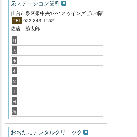
泉ステーション歯科
仙台市泉区泉中央1-7-1スゥイングビル4階
022-343-1152
TEL
佐藤 義太郎
月
火
水
木
金
土
日
祝
おおたにデンタルクリニック