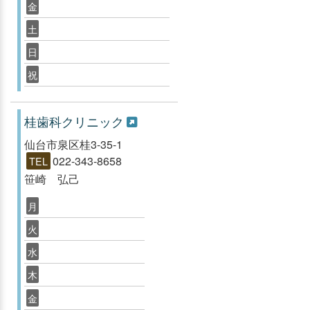
金
土
日
祝
桂歯科クリニック
仙台市泉区桂3-35-1
022-343-8658
TEL
笹崎 弘己
月
火
水
木
金