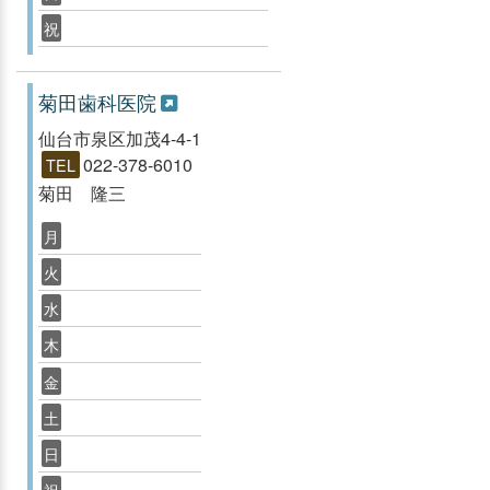
祝
菊田歯科医院
仙台市泉区加茂4-4-1
022-378-6010
TEL
菊田 隆三
月
火
水
木
金
土
日
祝