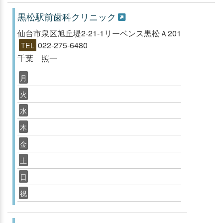
黒松駅前歯科クリニック
仙台市泉区旭丘堤2-21-1リーベンス黒松Ａ201
022-275-6480
TEL
千葉 照一
月
火
水
木
金
土
日
祝