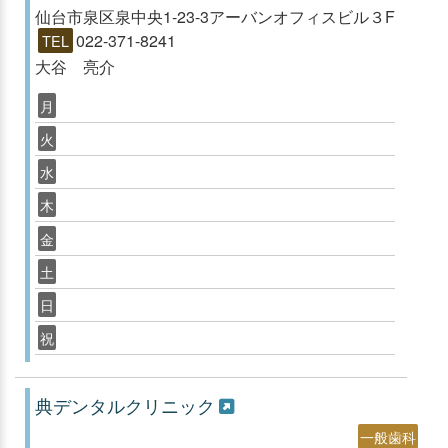
仙台市泉区泉中央1-23-3アーバンオフィスビル３F
022-371-8241
TEL
大谷 亮介
月
火
水
木
金
土
日
祝
典デンタルクリニック
一般歯科