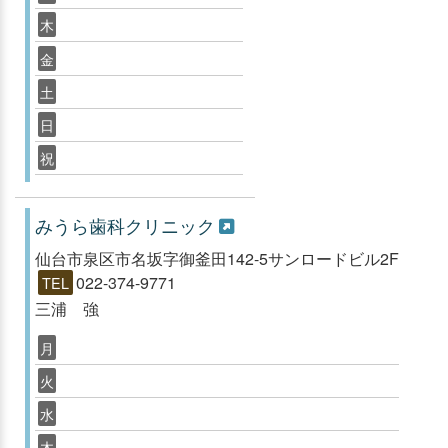
木
金
土
日
祝
みうら歯科クリニック
仙台市泉区市名坂字御釜田142-5サンロードビル2F
022-374-9771
TEL
三浦 強
月
火
水
木