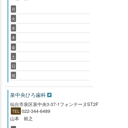
月
火
水
木
金
土
日
祝
泉中央ひろ歯科
仙台市泉区泉中央3-37-1フォンテーヌST2F
022-344-6489
TEL
山本 裕之