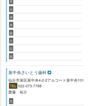
月
火
水
木
金
土
日
祝
泉中央さいとう歯科
仙台市泉区泉中央4-2-2アルコート泉中央101
022-373-7788
TEL
齋藤 祐介
月