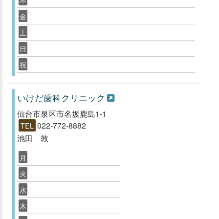
金
土
日
祝
いけだ歯科クリニック
仙台市泉区市名坂鹿島1-1
022-772-8882
TEL
池田 敦
月
火
水
木