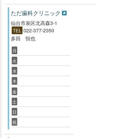
ただ歯科クリニック
仙台市泉区北高森3-1
022-377-2350
TEL
多田 恒也
月
火
水
木
金
土
日
祝