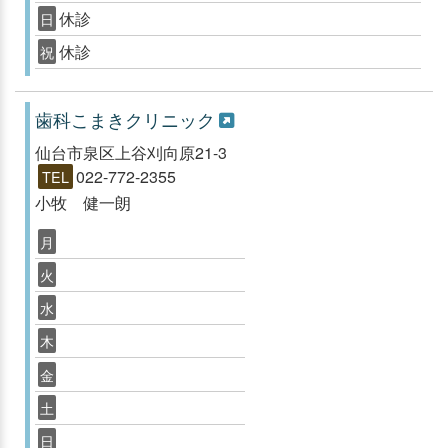
休診
日
休診
祝
歯科こまきクリニック
仙台市泉区上谷刈向原21-3
022-772-2355
TEL
小牧 健一朗
月
火
水
木
金
土
日