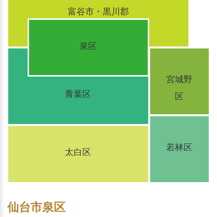
富谷市・黒川郡
泉区
宮城野
青葉区
区
若林区
太白区
仙台市泉区