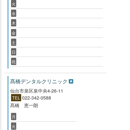
火
水
木
金
土
日
祝
髙橋デンタルクリニック
仙台市泉区泉中央4-26-11
022-342-0588
TEL
髙橋 恵一朗
月
火