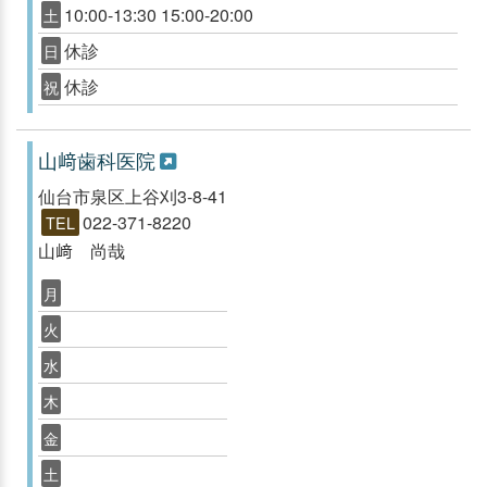
10:00-13:30 15:00-20:00
土
休診
日
休診
祝
山﨑歯科医院
仙台市泉区上谷刈3-8-41
022-371-8220
TEL
山﨑 尚哉
月
火
水
木
金
土