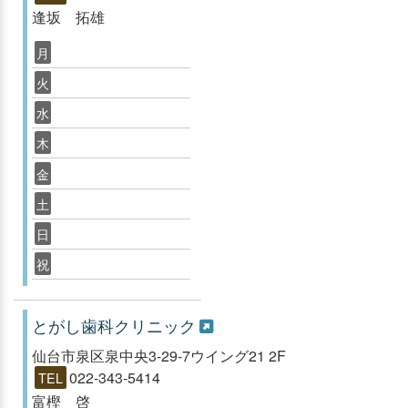
逢坂 拓雄
月
火
水
木
金
土
日
祝
とがし歯科クリニック
仙台市泉区泉中央3-29-7ウイング21 2F
022-343-5414
TEL
富樫 啓