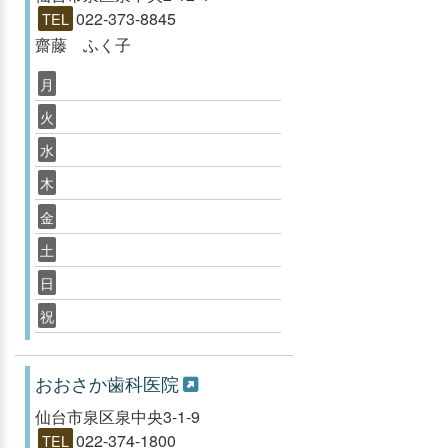
022-373-8845
TEL
齋藤 ふく子
月
火
水
木
金
土
日
祝
おおさか歯科医院
仙台市泉区泉中央3-1-9
022-374-1800
TEL