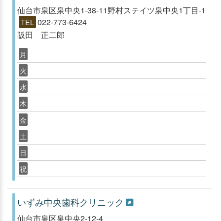
仙台市泉区泉中央1-38-11野村ステイツ泉中央1丁目-1
022-773-6424
TEL
阪田 正二郎
月
火
水
木
金
土
日
祝
いずみ中央歯科クリニック
仙台市泉区泉中央2-12-4