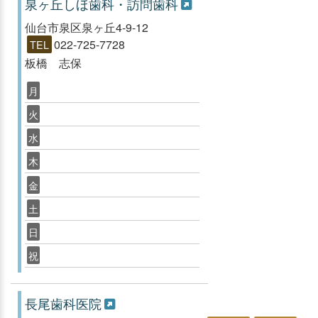
泉ヶ丘しほ歯科・訪問歯科
仙台市泉区泉ヶ丘4-9-12
022-725-7728
TEL
板橋 志保
月
火
水
木
金
土
日
祝
長尾歯科医院