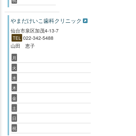
やまだけいこ歯科クリニック
仙台市泉区加茂4-13-7
022-342-5488
TEL
山田 恵子
月
火
水
木
金
土
日
祝